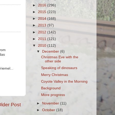
►
2016
(296)
►
2015
(223)
►
2014
(168)
►
2013
(97)
►
2012
(142)
►
2011
(121)
▼
2010
(112)
 vom
▼
December
(6)
das
Christmas Eve with the
other side
Speaking of dinosaurs
iemel...
Merry Christmas
Coyote Valley in the Morning
Background
More progress
►
November
(11)
lder Post
►
October
(18)