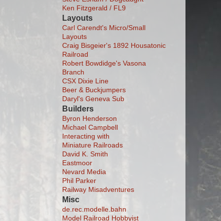
Ken Fitzgerald / FL9
Layouts
Carl Carendt's Micro/Small
Layouts
Craig Bisgeier's 1892 Housatonic
Railroad
Robert Bowdidge's Vasona
Branch
CSX Dixie Line
Beer & Buckjumpers
Daryl's Geneva Sub
Builders
Byron Henderson
Michael Campbell
Interacting with
Miniature Railroads
David K. Smith
Eastmoor
Nevard Media
Phil Parker
Railway Misadventures
Misc
de.rec.modelle.bahn
Model Railroad Hobbyist