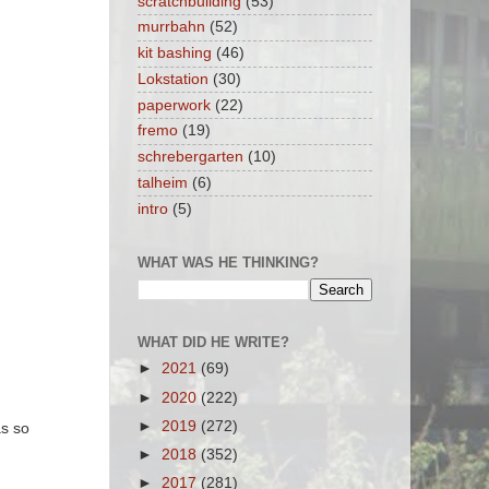
scratchbuilding
(53)
murrbahn
(52)
kit bashing
(46)
Lokstation
(30)
paperwork
(22)
fremo
(19)
schrebergarten
(10)
talheim
(6)
intro
(5)
WHAT WAS HE THINKING?
WHAT DID HE WRITE?
►
2021
(69)
►
2020
(222)
►
2019
(272)
s so
►
2018
(352)
►
2017
(281)