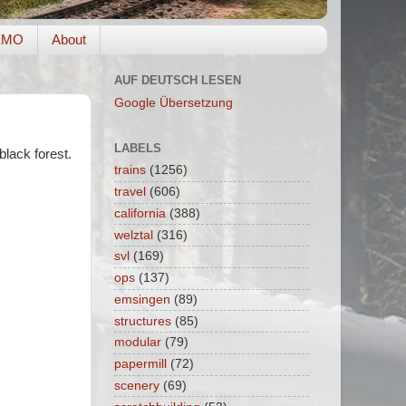
EMO
About
AUF DEUTSCH LESEN
Google Übersetzung
LABELS
black forest.
trains
(1256)
travel
(606)
california
(388)
welztal
(316)
svl
(169)
ops
(137)
emsingen
(89)
structures
(85)
modular
(79)
papermill
(72)
scenery
(69)