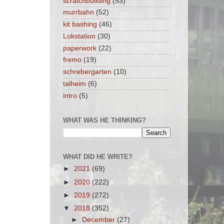
scratchbuilding
(53)
murrbahn
(52)
kit bashing
(46)
Lokstation
(30)
paperwork
(22)
fremo
(19)
schrebergarten
(10)
talheim
(6)
intro
(5)
WHAT WAS HE THINKING?
WHAT DID HE WRITE?
►
2021
(69)
►
2020
(222)
►
2019
(272)
▼
2018
(352)
►
December
(27)