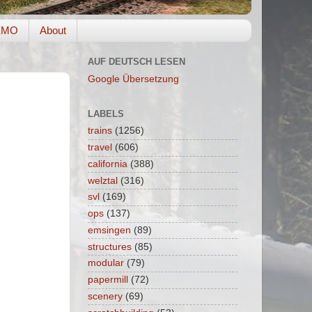
EMO
About
AUF DEUTSCH LESEN
Google Übersetzung
LABELS
trains
(1256)
travel
(606)
california
(388)
welztal
(316)
svl
(169)
ops
(137)
emsingen
(89)
structures
(85)
modular
(79)
papermill
(72)
scenery
(69)