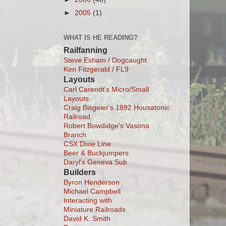
►
2005
(1)
WHAT IS HE READING?
Railfanning
Steve Esham / Dogcaught
Ken Fitzgerald / FL9
Layouts
Carl Carendt's Micro/Small
Layouts
Craig Bisgeier's 1892 Housatonic
Railroad
Robert Bowdidge's Vasona
Branch
CSX Dixie Line
Beer & Buckjumpers
Daryl's Geneva Sub
Builders
Byron Henderson
Michael Campbell
Interacting with
Miniature Railroads
David K. Smith