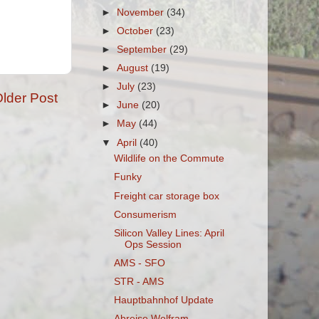
►
November
(34)
►
October
(23)
►
September
(29)
►
August
(19)
►
July
(23)
lder Post
►
June
(20)
►
May
(44)
▼
April
(40)
Wildlife on the Commute
Funky
Freight car storage box
Consumerism
Silicon Valley Lines: April
Ops Session
AMS - SFO
STR - AMS
Hauptbahnhof Update
Abreise Wolfram