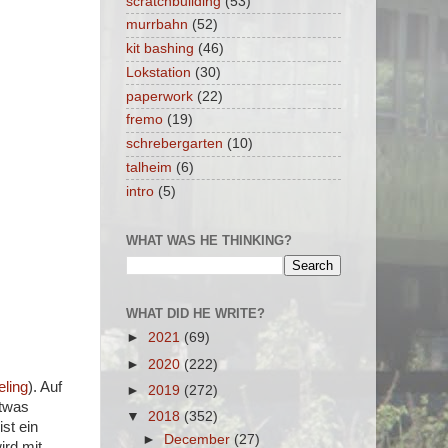
scratchbuilding
(53)
murrbahn
(52)
kit bashing
(46)
Lokstation
(30)
paperwork
(22)
fremo
(19)
schrebergarten
(10)
talheim
(6)
intro
(5)
WHAT WAS HE THINKING?
WHAT DID HE WRITE?
►
2021
(69)
►
2020
(222)
eling
). Auf
►
2019
(272)
etwas
▼
2018
(352)
st ein
►
December
(27)
ird mit