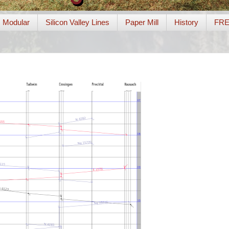
Modular
Silicon Valley Lines
Paper Mill
History
FR