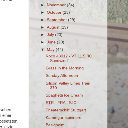
►
November
(34)
►
October
(23)
►
September
(29)
►
August
(19)
►
July
(23)
►
June
(20)
▼
May
(44)
Roco 43012 - VT 11.5 "IC
Suedwind"
Grass in the Morning
Sunday Afternoon
Silicon Valley Lines Train
370
Spaghetti Ice Cream
STR - FRA - SJC
ischen
Theaterschiff Stuttgart
 einer
Kammgarnspinnerei
 besetzten
Besigheim
r letzte