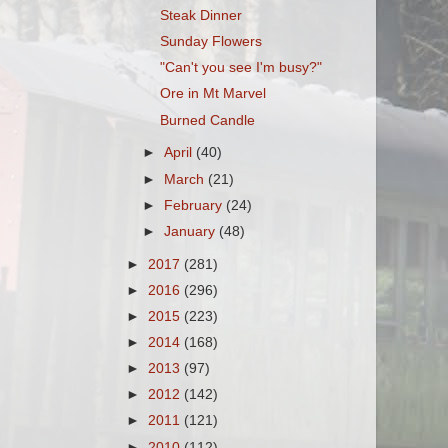
Steak Dinner
Sunday Flowers
"Can't you see I'm busy?"
Ore in Mt Marvel
Burned Candle
►
April
(40)
►
March
(21)
►
February
(24)
►
January
(48)
►
2017
(281)
►
2016
(296)
►
2015
(223)
►
2014
(168)
►
2013
(97)
►
2012
(142)
►
2011
(121)
►
2010
(112)