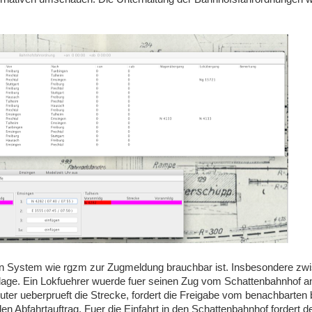
ein System wie rgzm zur Zugmeldung brauchbar ist. Insbesondere zw
lage. Ein Lokfuehrer wuerde fuer seinen Zug vom Schattenbahnhof an
uter ueberprueft die Strecke, fordert die Freigabe vom benachbarten
en Abfahrtauftrag. Fuer die Einfahrt in den Schattenbahnhof fordert de