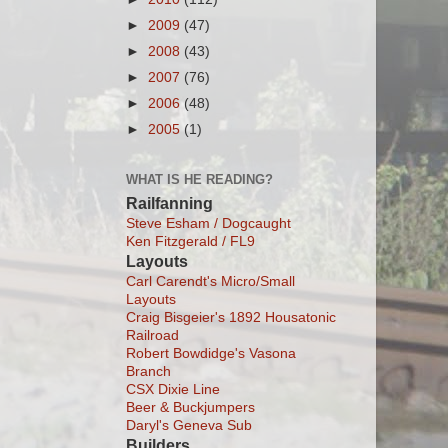
►
2009
(47)
►
2008
(43)
►
2007
(76)
►
2006
(48)
►
2005
(1)
WHAT IS HE READING?
Railfanning
Steve Esham / Dogcaught
Ken Fitzgerald / FL9
Layouts
Carl Carendt's Micro/Small
Layouts
Craig Bisgeier's 1892 Housatonic
Railroad
Robert Bowdidge's Vasona
Branch
CSX Dixie Line
Beer & Buckjumpers
Daryl's Geneva Sub
Builders