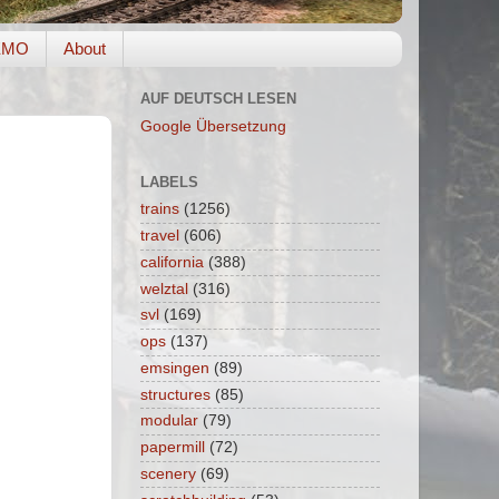
EMO
About
AUF DEUTSCH LESEN
Google Übersetzung
LABELS
trains
(1256)
travel
(606)
california
(388)
welztal
(316)
svl
(169)
ops
(137)
emsingen
(89)
structures
(85)
modular
(79)
papermill
(72)
scenery
(69)