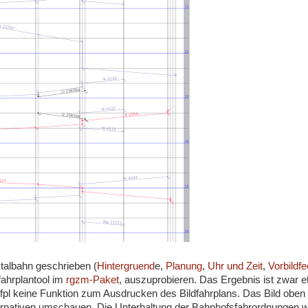
talbahn geschrieben (
Hintergruend
e,
Planung
,
Uhr und Zeit
,
Vorbildfe
dfahrplantool im
rgzm-Paket
, auszuprobieren. Das Ergebnis ist zwar 
bfpl keine Funktion zum Ausdrucken des Bildfahrplans. Das Bild oben i
rnativen umschauen. Die Unterhaltung der Bahnhofsfahrordnungen w